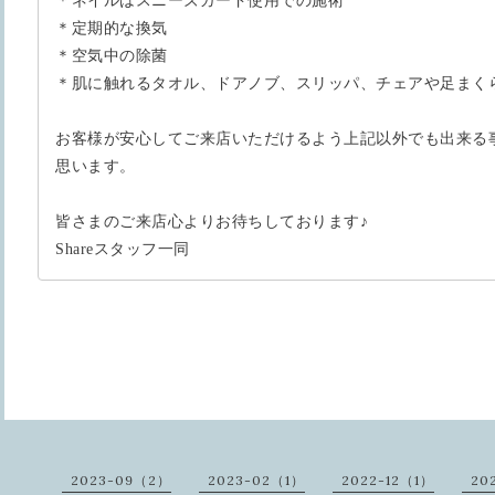
＊ネイルはスニーズガード使用での施術
＊定期的な換気
＊空気中の除菌
＊肌に触れるタオル、ドアノブ、スリッパ、チェアや足まく
お客様が安心してご来店いただけるよう上記以外でも出来る
思います。
皆さまのご来店心よりお待ちしております♪
Shareスタッフ一同
2023-09（2）
2023-02（1）
2022-12（1）
20